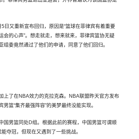
月5日又重新宣布回归，原因是“篮球在菲律宾有着重要
运会的心声”。想走就走，想来就来，菲律宾篮协无疑
亚组委竟然通过了他们的申请，同意了他们回归。
加上了在NBA效力的克拉克森。NBA联盟昨天官方发布
宾男篮“集齐最强阵容”的美梦最终没能实现。
中国男篮同处D组。根据此前的赛程，中国男篮可谓顺
就能夺冠，但现在又遇到了一些挑战。