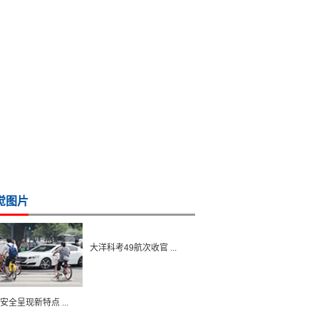
觉图片
大洋科考49航次收官 ...
安全呈现新特点 ...