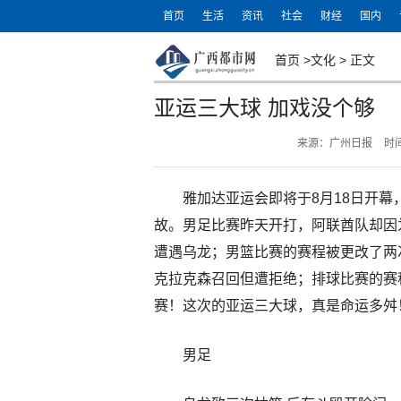
首页
生活
资讯
社会
财经
国内
首页
>
文化
>
正文
亚运三大球 加戏没个够
来源：广州日报
时间
雅加达亚运会即将于8月18日开幕
故。男足比赛昨天开打，阿联酋队却因
遭遇乌龙；男篮比赛的赛程被更改了两
克拉克森召回但遭拒绝；排球比赛的赛
赛！这次的亚运三大球，真是命运多舛
男足