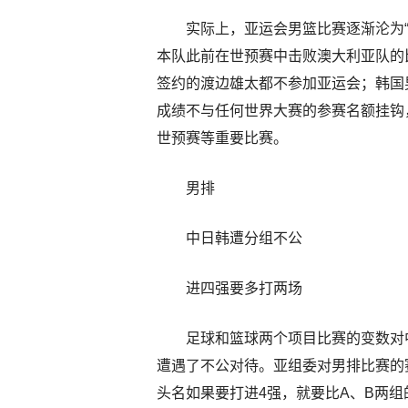
实际上，亚运会男篮比赛逐渐沦为
本队此前在世预赛中击败澳大利亚队的
签约的渡边雄太都不参加亚运会；韩国
成绩不与任何世界大赛的参赛名额挂钩
世预赛等重要比赛。
男排
中日韩遭分组不公
进四强要多打两场
足球和篮球两个项目比赛的变数对
遭遇了不公对待。亚组委对男排比赛的
头名如果要打进4强，就要比A、B两