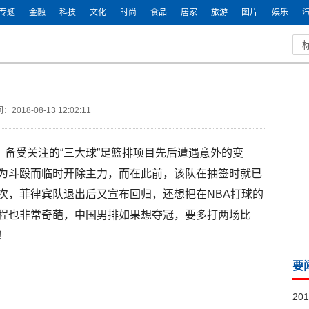
专题
金融
科技
文化
时尚
食品
居家
旅游
图片
娱乐
：2018-08-13 12:02:11
，备受关注的“三大球”足篮排项目先后遭遇意外的变
为斗殴而临时开除主力，而在此前，该队在抽签时就已
次，菲律宾队退出后又宣布回归，还想把在NBA打球的
程也非常奇葩，中国男排如果想夺冠，要多打两场比
！
要
20