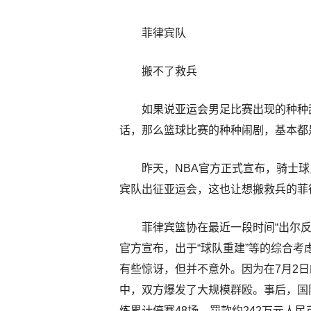
菲律宾队
搬不了救兵
如果说亚运会男足比赛出现的种种
话，那么篮球比赛的种种闹剧，基本都是
昨天，NBA官方正式宣布，骑士
宾队出征亚运会，这也让想搬救兵的菲
菲律宾篮协在最近一段时间“出尔反
官方宣布，出于“球队重建”等的综合
有些惊讶，但并不意外。因为在7月2
中，双方爆发了大规模群殴。事后，国
练累计停赛48场，罚款约242万元人