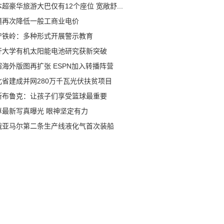
超豪华旅游大巴仅有12个座位 宽敞舒...
疆再次降低一般工商业电价
宁铁岭：多种形式开展警示教育
开大学有机太阳能电池研究获新突破
超海外版图再扩张 ESPN加入转播阵营
北省建成并网280万千瓦光伏扶贫项目
斯布鲁克：让孩子们享受篮球最重要
卓最新写真曝光 眼神坚定有力
俄亚马尔第二条生产线液化气首次装船