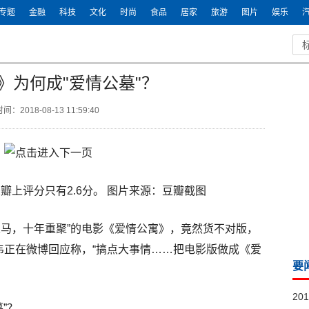
专题
金融
科技
文化
时尚
食品
居家
旅游
图片
娱乐
》为何成"爱情公墓"？
间：2018-08-13 11:59:40
瓣上评分只有2.6分。 图片来源：豆瓣截图
人马，十年重聚”的电影《爱情公寓》，竟然货不对版，
韦正在微博回应称，“搞点大事情……把电影版做成《爱
要
20
”？