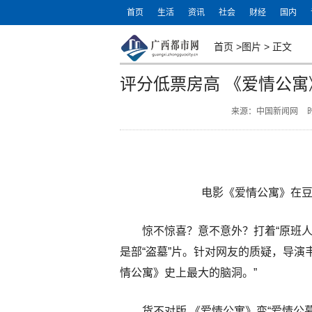
首页
生活
资讯
社会
财经
国内
首页
>
图片
>
正文
评分低票房高 《爱情公寓
来源：中国新闻网
时
电影《爱情公寓》在豆
惊不惊喜？意不意外？打着“原班
是部“盗墓”片。针对网友的质疑，导演
情公寓》史上最大的脑洞。”
货不对版 《爱情公寓》变“爱情公墓