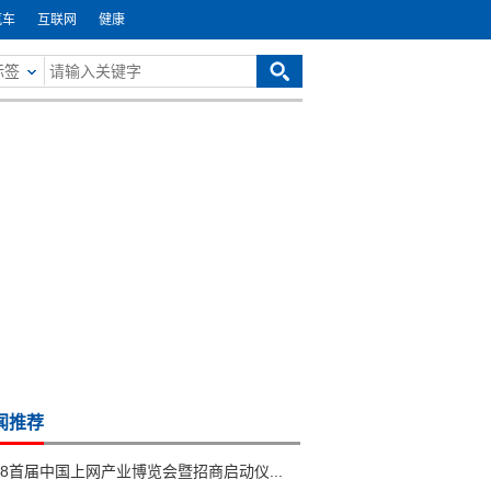
汽车
互联网
健康
标签
闻推荐
18首届中国上网产业博览会暨招商启动仪...