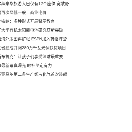
超豪华旅游大巴仅有12个座位 宽敞舒...
疆再次降低一般工商业电价
宁铁岭：多种形式开展警示教育
开大学有机太阳能电池研究获新突破
超海外版图再扩张 ESPN加入转播阵营
北省建成并网280万千瓦光伏扶贫项目
斯布鲁克：让孩子们享受篮球最重要
卓最新写真曝光 眼神坚定有力
俄亚马尔第二条生产线液化气首次装船