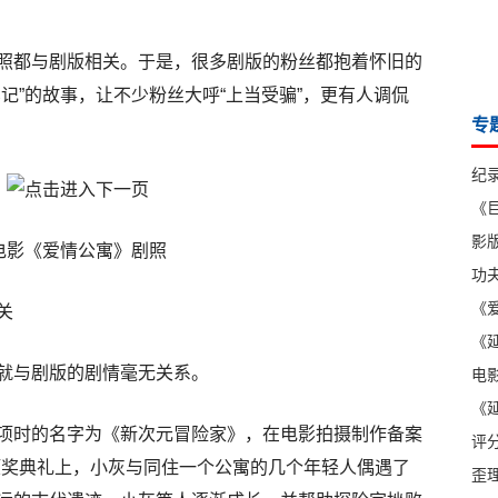
照都与剧版相关。于是，很多剧版的粉丝都抱着怀旧的
记”的故事，让不少粉丝大呼“上当受骗”，更有人调侃
专
纪
《
影版
电影《爱情公寓》剧照
功
《爱
关
《延
就与剧版的剧情毫无关系。
电
《延
项时的名字为《新次元冒险家》，在电影拍摄制作备案
评
颁奖典礼上，小灰与同住一个公寓的几个年轻人偶遇了
歪