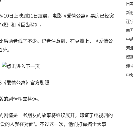
日本
新
从10日上映到11日凌晨，电影《爱情公寓》票房已经突
辽
好戏》和《巨齿鲨》。
南
中
比后两者低了不少。记者注意到，在豆瓣上，《爱情公
河
了1分。
威
谭
中
影《爱情公寓》官方剧照
版的剧情相去甚远。
的剧情是：老朋友的故事将继续展开，印证了电视剧的
最爱的人就在对面”。不过这一次，他们打算搞个大事