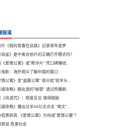
题报道
录片《我的青春在丝路》记录青年逐梦
巨齿鲨》是中美合拍片的正确打开模式吗？
《爱情公寓》成"欺诈片" 凭口碑赚钱...
夫电影：海外观众了解中国的窗口
情公寓》变"盗墓公寓" 观众批"挂羊头...
禧攻略》服化道的"秘密" 透过热播剧...
影《风语咒》：瑕瑜互见 值得鼓励
禧攻略》播出过半44亿次点击 "爽文"...
分低票房高 《爱情公寓》为何成"爱情公墓"？
理邪说 危害社会