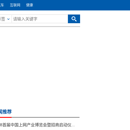
汽车
互联网
健康
标签
闻推荐
18首届中国上网产业博览会暨招商启动仪...