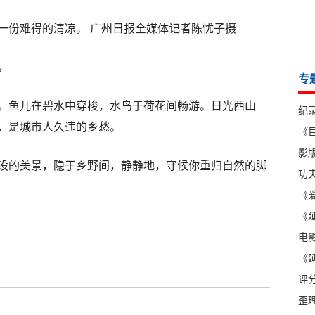
一份难得的清凉。 广州日报全媒体记者陈忧子摄
。
专
。鱼儿在碧水中穿梭，水鸟于荷花间畅游。日光西山
纪
，是城市人久违的乡愁。
《
影版
设的美景，隐于乡野间，静静地，守候你重归自然的脚
功
《爱
《延
电
《延
评
歪