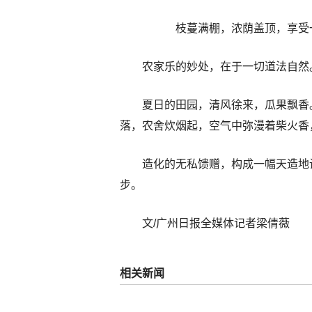
枝蔓满棚，浓荫盖顶，享受
农家乐的妙处，在于一切道法自然
夏日的田园，清风徐来，瓜果飘香
落，农舍炊烟起，空气中弥漫着柴火香
造化的无私馈赠，构成一幅天造地
步。
文/广州日报全媒体记者梁倩薇
相关新闻