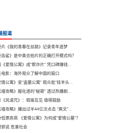
题报道
录片《我的青春在丝路》记录青年逐梦
巨齿鲨》是中美合拍片的正确打开模式吗？
《爱情公寓》成"欺诈片" 凭口碑赚钱...
夫电影：海外观众了解中国的窗口
情公寓》变"盗墓公寓" 观众批"挂羊头...
禧攻略》服化道的"秘密" 透过热播剧...
影《风语咒》：瑕瑜互见 值得鼓励
禧攻略》播出过半44亿次点击 "爽文"...
分低票房高 《爱情公寓》为何成"爱情公墓"？
理邪说 危害社会