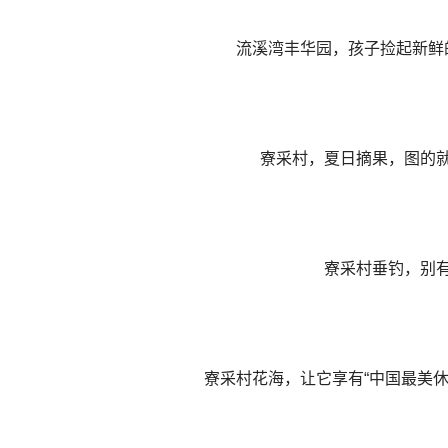
流溪湾丰华园，孩子捡起新鲜
寮采村，夏日摘果，图的就
寮采村垂钓，别
寮采村花海，让它享有“中国最美休