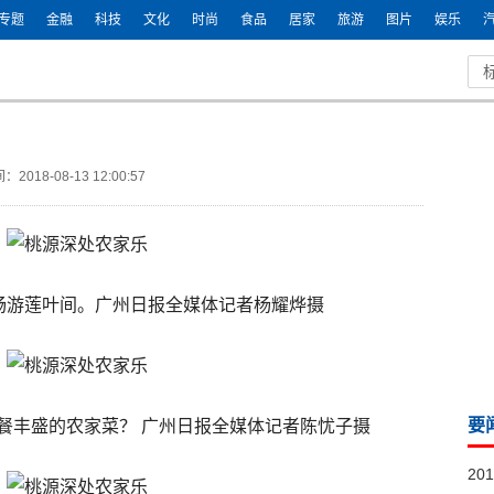
专题
金融
科技
文化
时尚
食品
居家
旅游
图片
娱乐
：2018-08-13 12:00:57
畅游莲叶间。广州日报全媒体记者杨耀烨摄
要
餐丰盛的农家菜？ 广州日报全媒体记者陈忧子摄
20