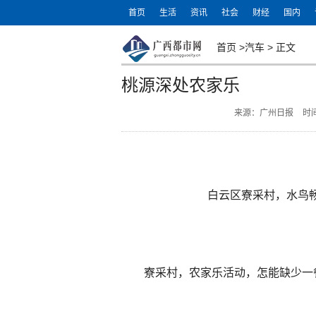
首页
生活
资讯
社会
财经
国内
首页
>
汽车
>
正文
桃源深处农家乐
来源：广州日报
时间
白云区寮采村，水鸟
寮采村，农家乐活动，怎能缺少一