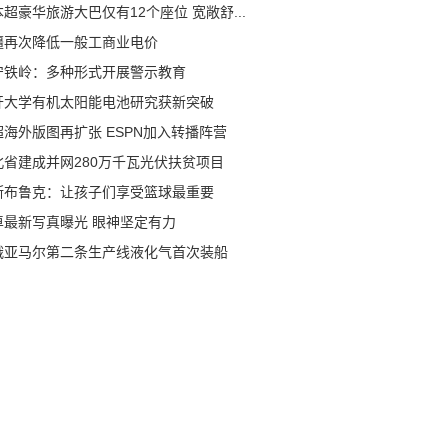
超豪华旅游大巴仅有12个座位 宽敞舒...
疆再次降低一般工商业电价
宁铁岭：多种形式开展警示教育
开大学有机太阳能电池研究获新突破
超海外版图再扩张 ESPN加入转播阵营
北省建成并网280万千瓦光伏扶贫项目
斯布鲁克：让孩子们享受篮球最重要
卓最新写真曝光 眼神坚定有力
俄亚马尔第二条生产线液化气首次装船