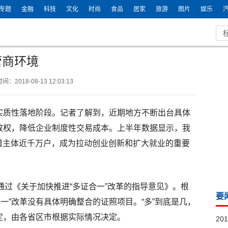
专题
金融
科技
文化
时尚
食品
居家
旅游
图片
娱乐
营商环境
间：2018-08-13 12:03:13
入实质性落地阶段。记者了解到，近期地方不断出台具体
政放权，降低企业制度性交易成本。上半年数据显示，我
增主体近千万户，成为拉动创业创新和扩大就业的重要
议通过《关于加快推进“多证合一”改革的指导意见》。根
要
一”改革没有具体明确整合的证照项目。“多”到底是几，
规定，由各省区市根据实际情况决定。
20