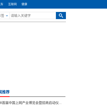
汽车
互联网
健康
标签
闻推荐
18首届中国上网产业博览会暨招商启动仪...