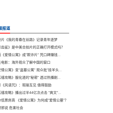
题报道
录片《我的青春在丝路》记录青年逐梦
巨齿鲨》是中美合拍片的正确打开模式吗？
《爱情公寓》成"欺诈片" 凭口碑赚钱...
夫电影：海外观众了解中国的窗口
情公寓》变"盗墓公寓" 观众批"挂羊头...
禧攻略》服化道的"秘密" 透过热播剧...
影《风语咒》：瑕瑜互见 值得鼓励
禧攻略》播出过半44亿次点击 "爽文"...
分低票房高 《爱情公寓》为何成"爱情公墓"？
理邪说 危害社会