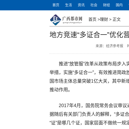
首页
生活
资讯
社会
财经
国内
首页
>
理财
>
正文
地方竞速“多证合一”优化
来源：经济参考报
时
推进“放管服”改革从政策布局步
举措，实施“多证合一”，有效推进简
国市场主体总量突破1亿大关，其中新
推动作用。
2017年4月，国务院常务会议审
据随后有关部门负责人的解释，“多证合
“证”是哪几个证，国家层面不做统一