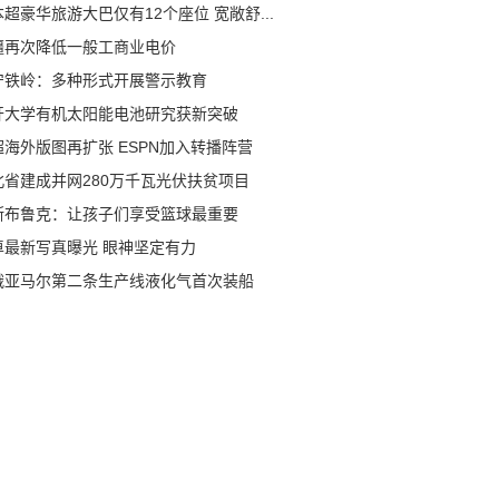
超豪华旅游大巴仅有12个座位 宽敞舒...
疆再次降低一般工商业电价
宁铁岭：多种形式开展警示教育
开大学有机太阳能电池研究获新突破
超海外版图再扩张 ESPN加入转播阵营
北省建成并网280万千瓦光伏扶贫项目
斯布鲁克：让孩子们享受篮球最重要
卓最新写真曝光 眼神坚定有力
俄亚马尔第二条生产线液化气首次装船