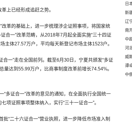
日本
改革上已经形成追赶之势。
新
辽
一”改革的基础上，进一步梳理涉企证照事项，将国家统
南
证合一”改革范畴，从2018年7月起全面实施“三十四证
中
主体27.57万户，平均每天新登记市场主体1523户。
河
威
证合一”走在全国前列。截至6月30日，宁夏共颁发“多证
谭
总量达到55.99万户，比商事制度改革前增长74.54%。
中
一“多证合一”改革的意见的通知，在全面执行全国统一
的七项证照事项整体纳入，实行“三十一证合一”。
首批“二十六证合一”营业执照，进一步降低市场准入制
。