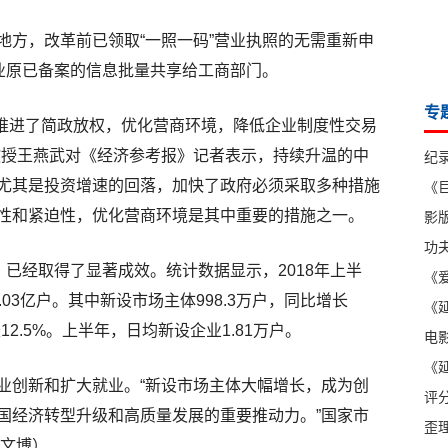
地方，改革前已领取“一照一码”营业执照的无需重新申
企业原已备案的信息批量共享给工商部门。
专
地推进了简政放权，优化营商环境，降低企业制度性交易
教授王燕武对《经济参考报》记者表示，持续升温的中
纪
尤其是投资增速的回落，加快了政府必须采取多种措施
《
性和紧迫性，优化营商环境是其中重要的措施之一。
影版
功
，已经取得了显著成效。统计数据显示，2018年上半
《爱
03亿户。其中新设市场主体998.3万户，同比增长
《延
长12.5%。上半年，日均新设企业1.81万户。
电
《延
业创新和扩大就业。“新设市场主体大幅增长，成为创
评
国经济转型升级和高质量发展的重要推动力。”国家市
歪
王文博）