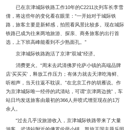
已在京津城际铁路工作10年的C2211次列车长李雪
倩，将这些年的变化看在眼里：“一开始对于城际铁
路，旅客主要是新鲜感，拍照看风景比较多。现在城际
铁路已成为往来两地旅游、探亲、商务旅客的出行首
选，上下班高峰能看到不少熟面孔。”
京津城际铁路跑活了京津“双城”经济。
消费更火。“周末去武清佛罗伦萨小镇的高端品牌
店‘买买买’，释放工作压力；有体力就去天津吃海鲜、
听相声，当天往返不耽误。”在北京工作的胡雁说。作
为京津城际唯一经停的武清站，可谓“京津两边挑”，车
站日均发送旅客由最初的366人井喷式增至现在的1万
余人。
“过去几乎没旅游收入，京津城际铁路带来了大量
游客。武清站附近的佛罗伦萨小镇、凯旋王国主题乐园